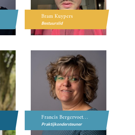
Bram Kuypers
Bestuurslid
Francis Bergervoet-Hirth
Praktijkondersteuner