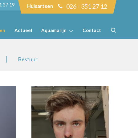
1 37 19
026 - 351 27 12
Huisartsen
ten
Actueel
Aquamarijn
Contact
Bestuur