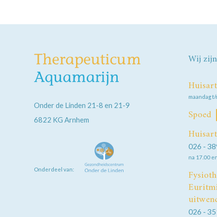
Wij zij
Huisart
maandag t/m
Onder de Linden 21-8 en 21-9
Spoed
6822 KG
Arnhem
Huisart
026 - 38
na 17.00 e
Onderdeel van:
Fysioth
Euritmi
uitwend
026 - 35