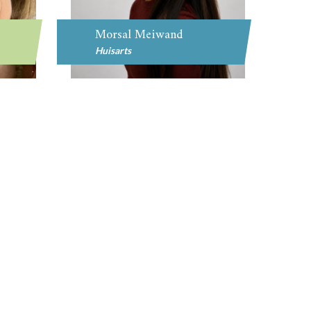
Morsal Meiwand
Huisarts