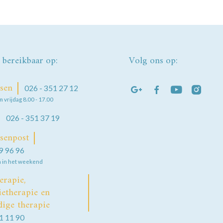
n bereikbaar op:
Volg ons op:
sen
026 - 351 27 12
 vrijdag 8.00 - 17.00
026 - 351 37 19
senpost
9 96 96
n in het weekend
erapie,
etherapie en
ige therapie
1 11 90