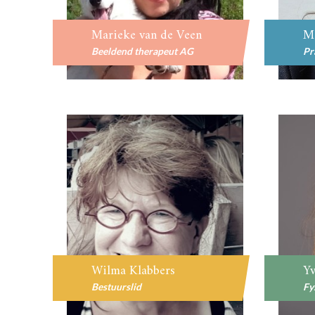
Marieke van de Veen
Ma
Beeldend therapeut AG
Pr
Wilma Klabbers
Y
Bestuurslid
Fy