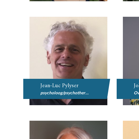
Jean-Luc Pylyser
Jo
psycholoog/psychotherapeut
Ov