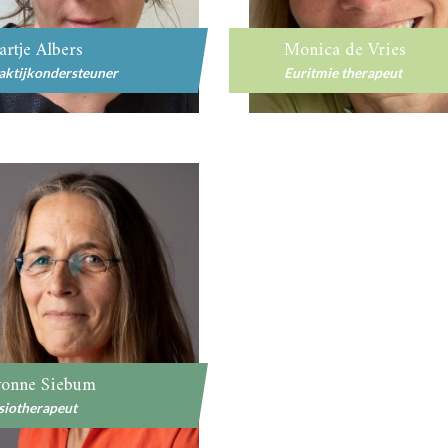
rtje Albers
Monica de Vries
aktijkondersteuner
Euritmie therapeut
vonne Siebum
siotherapeut