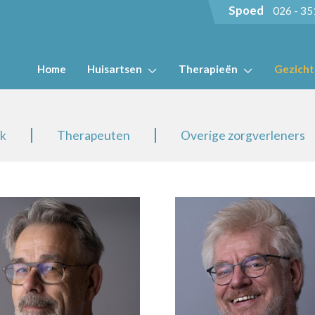
Spoed
026 - 35
Home
Huisartsen
Therapieën
Gezich
jk
Therapeuten
Overige zorgverleners