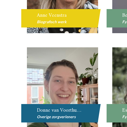
Anne Veenstra
Be
Biografisch werk
Fy
Donne van Voorthuijsen
Es
Overige zorgverleners
Fy