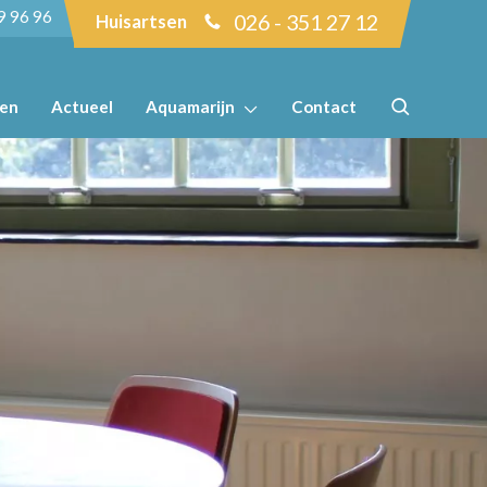
9 96 96
026 - 351 27 12
Huisartsen
ten
Actueel
Aquamarijn
Contact