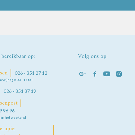
n bereikbaar op:
Volg ons op:
sen
026 - 351 27 12
 vrijdag 8.00 - 17.00
026 - 351 37 19
senpost
9 96 96
n in het weekend
erapie,