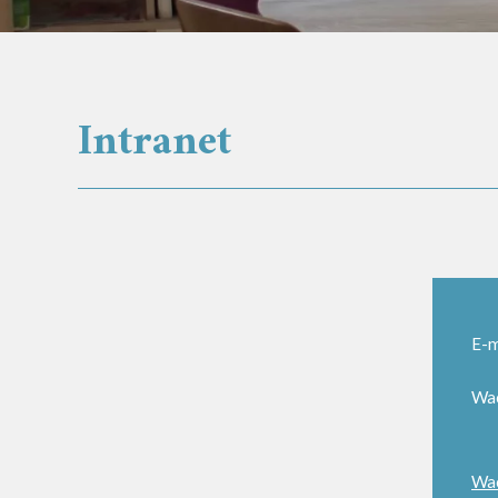
Intranet
E-m
Wa
Wac