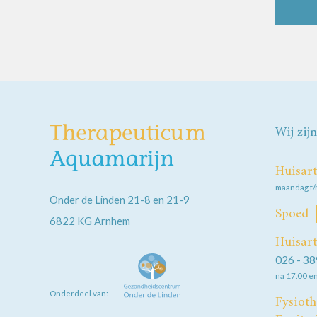
Wij zij
Huisart
maandag t/m
Onder de Linden 21-8 en 21-9
Spoed
6822 KG
Arnhem
Huisart
026 - 38
na 17.00 e
Onderdeel van:
Fysioth