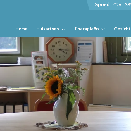
Spoed
026 - 38
Home
Huisartsen
Therapieën
Gezich