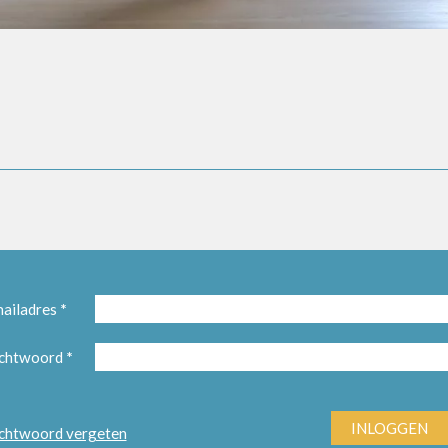
ailadres
*
chtwoord
*
INLOGGEN
htwoord vergeten